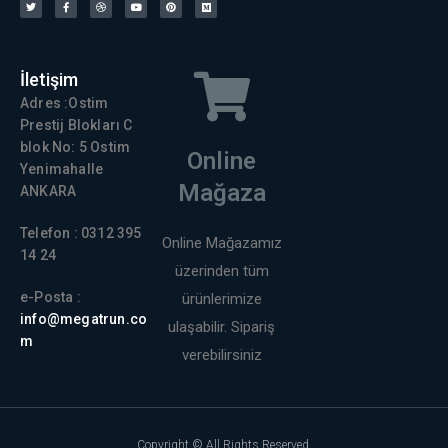
İletişim
Adres :Ostim
Prestij Blokları C
blok No: 5 Ostim
Online
Yenimahalle
Mağaza
ANKARA
Telefon : 0312 395
Online Mağazamız
14 24
üzerinden tüm
e-Posta :
ürünlerimize
info@megatrun.co
ulaşabilir. Sipariş
m
verebilirsiniz
Copyright © All Rights Reserved.