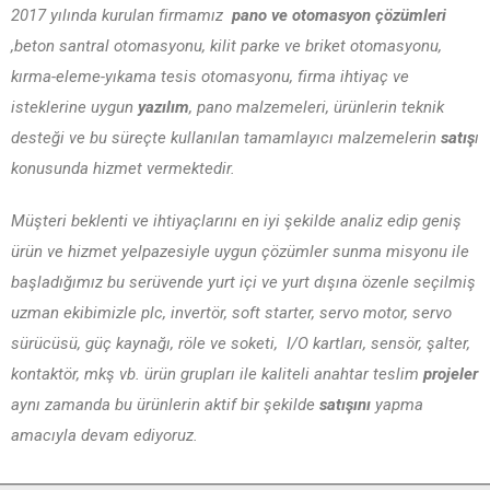
2017 yılında kurulan firmamız
pano ve otomasyon çözümleri
,beton santral otomasyonu, kilit parke ve briket otomasyonu,
kırma-eleme-yıkama tesis otomasyonu, firma ihtiyaç ve
isteklerine uygun
yazılım
, pano malzemeleri, ürünlerin teknik
desteği ve bu süreçte kullanılan tamamlayıcı malzemelerin
satış
ı
konusunda hizmet vermektedir.
Müşteri beklenti ve ihtiyaçlarını en iyi şekilde analiz edip geniş
ürün ve hizmet yelpazesiyle uygun çözümler sunma misyonu ile
başladığımız bu serüvende yurt içi ve yurt dışına özenle seçilmiş
uzman ekibimizle plc, invertör, soft starter, servo motor, servo
sürücüsü, güç kaynağı, röle ve soketi, I/O kartları, sensör, şalter,
kontaktör, mkş vb. ürün grupları ile kaliteli anahtar teslim
projeler
aynı zamanda bu ürünlerin aktif bir şekilde
satışını
yapma
amacıyla devam ediyoruz.